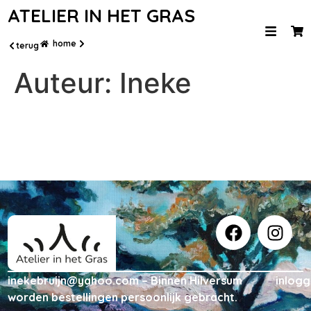
ATELIER IN HET GRAS
home
terug
Auteur:
Ineke
inekebruijn@yahoo.com – Binnen Hilversum
inlog
worden bestellingen persoonlijk gebracht.