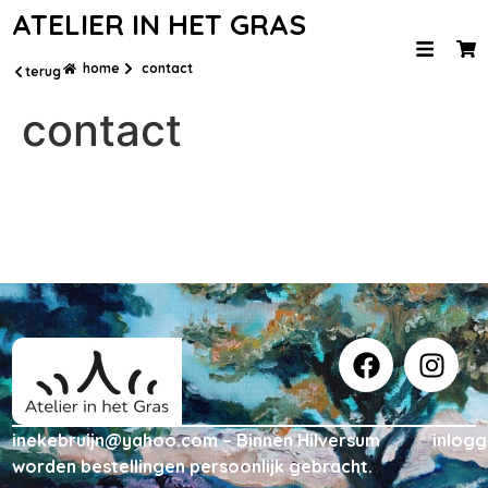
ATELIER IN HET GRAS
home
contact
terug
contact
inekebruijn@yahoo.com – Binnen Hilversum
inlog
worden bestellingen persoonlijk gebracht.