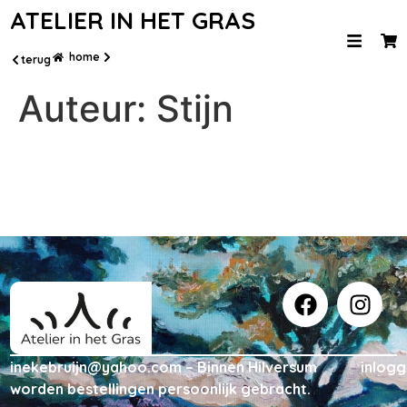
ATELIER IN HET GRAS
home
terug
Auteur:
Stijn
inekebruijn@yahoo.com – Binnen Hilversum
inlog
worden bestellingen persoonlijk gebracht.