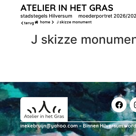
ATELIER IN HET GRAS
stadstegels Hilversum
moederportret 2026/20
home
J skizze monument
terug
J skizze monume
inekebruijn@yahoo.com – Binnen Hilversum worde