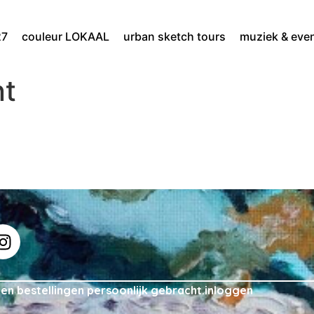
27
couleur LOKAAL
urban sketch tours
muziek & eve
nt
n bestellingen persoonlijk gebracht.
inloggen