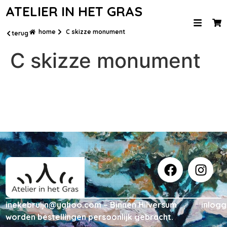
ATELIER IN HET GRAS
home
C skizze monument
terug
C skizze monument
inekebruijn@yahoo.com – Binnen Hilversum
inlog
worden bestellingen persoonlijk gebracht.