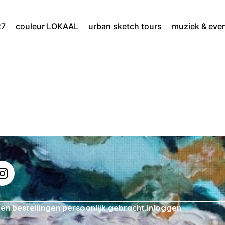
27
couleur LOKAAL
urban sketch tours
muziek & eve
n bestellingen persoonlijk gebracht.
inloggen