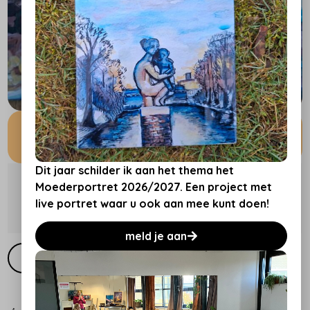
Landgoed Zonnestraal
Dit jaar schilder ik aan het thema het
Uitvoering
Moederportret 2026/2027. Een project met
live portret waar u ook aan mee kunt doen!
meld je aan
Toevoegen aan winkelwagen
Persoonlijk bij u thuis laten bezorgen voor €12,50