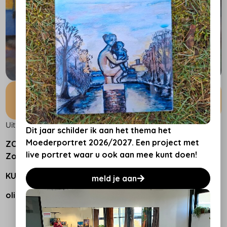
ZONNESTRAAL-paviljoen
Uitverkocht
Dit jaar schilder ik aan het thema het
Moederportret 2026/2027. Een project met
ZONNESTRAAL- studie licht en kunstlicht op landgoed
live portret waar u ook aan mee kunt doen!
Zonnestraal
KUNST OP LOCATIE IN DE BOSHUTJES
meld je aan
olieverf op paneel 24×30