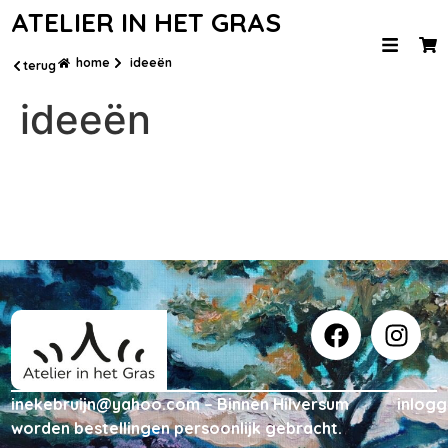
ATELIER IN HET GRAS
home
ideeën
terug
ideeën
inekebruijn@yahoo.com – Binnen Hilversum
inlog
worden bestellingen persoonlijk gebracht.